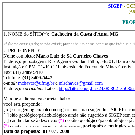
SIGEP
- CO
(
AB
PROP
1. NOME do SÍTIO
(*)
:
Cachoeira da Casca d'Anta, MG
(*)Nome consagrado; se não existir, proponha um nome conciso que indique o tip
2. PROPONENTE:
Nome completo:
Mario Luiz de Sá Carneiro Chaves
Endereço p/ postagem:
Rua Agenor Goulart Filho, 54/201, Bairro O
Instituição: CPMTC - IGC / Universidade Federal de Minas Gerais
Fax:
(31) 3409-5410
Telefone:
(31) 3409-5447
e-mail:
mchaves@ufmg.br
e
mlschaves@gmail.com
Endereço
curriculum
Lattes:
http://lattes.cnpq.br/7243858021350862
Marque a alternativa correta abaixo:
você está propondo:
[
x
] sítio geológico/paleobiológico ainda não sugerido à SIGEP e ca
[ ] sítio geológico/paleobiológico ainda não sugerido à SIGEP sem ca
[ ] candidatar-se à descrição
(*)
de sítio geológico/paleobiológico já
(*)
-
português e em inglês
o sítio deverá ser descrito em duas versões,
, e d
Data da proposta: 01
/ 07 / 2008