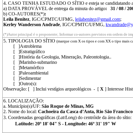
4. CASO TENHA ESTUDADO O SÍTIO e esteja se candidatando a des
a) DATA PROVÁVEL de entrega da minuta
do artigo
: 31 / 08 / 2
b) CO-AUTORES(*)
:
Leila Benitez
, IGC/CPMTC/UFMG,
leilabenitez@gmail.com
;
Kerley Wanderson Andrade
, IGC/CPMTC/UFMG,
kwandrade@y
(*)Autor principal é o proponente; Informar co-autores previstos em ordem de i
5. TIPOLOGIA DO SÍTIO
(marque com X os tipos e com XX o tipo mais car
[ ]Astroblema
[ ]Estratigráfico
[ ]História da Geologia, Mineração, Paleontologia..
[ ]Marinho-submarino
[ ]Metamórfico
[ ]Paleoambiental
[ ]Sedimentar
[ ]Outro(s):
Observação: [ ] Inclui vestígios arqueológicos - [
X
] Interesse His
6. LOCALIZAÇÃO:
a. Município(s)/UF:
São Roque de Minas, MG
2. Nome do local:
Cachoeira da Casca d’Anta, Rio São Francisco
3. Coordenadas geográficas (
Lat/Long
) do centróide da área do sítio:
Latitude: 20º 18' 04" S - Longitude: 46º 31' 19" W