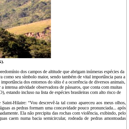
).
m predomínio dos campos de altitude que abrigam inúmeras espécies da
ira como seu símbolo maior, sendo também de vital importância para a
 importância dos entornos do sítio é a ocorrência de diversos animais,
r a intensa atividade observadora de pássaros, que conta com muitas
, estando incluso na lista de espécies brasileiras com alto risco de
e Saint-Hilaire:
“Vou descrevê-la tal como apareceu aos meus olhos,
águas as pedras formam uma concavidade pouco pronunciada... após
imadamente. Ela não precipita das rochas com violência, exibindo, pelo
guas caem numa bacia semicircular, rodeada de pedras amontoadas