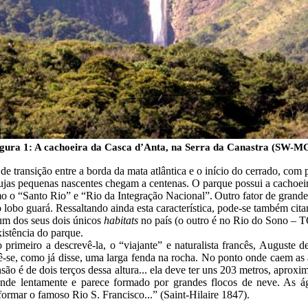
gura 1: A cachoeira da Casca d’Anta, na Serra da Canastra (SW-MG
e transição entre a borda da mata atlântica e o início do cerrado, co
 cujas pequenas nascentes chegam a centenas. O parque possui a cachoe
 o “Santo Rio” e “Rio da Integração Nacional”.
Outro fator de grande
lobo guará. Ressaltando ainda esta característica, pode-se também cita
um dos seus dois únicos
habitats
no país (o outro é no Rio do Sono – TO)
istência do parque.
primeiro a descrevê-la, o “viajante” e naturalista francês, Auguste d
se, como já disse, uma larga fenda na rocha.
No ponto onde caem as 
nsão é de
dois terços dessa altura... ela deve ter uns 203 metros, aprox
ande lentamente e parece formado por grandes flocos de neve. As á
rmar o famoso Rio S. Francisco...” (Saint-Hilaire 1847).