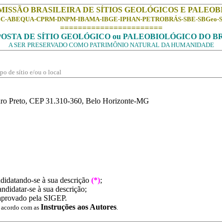
MISSÃO BRASILEIRA DE SÍTIOS GEOLÓGICOS E PALEO
C-ABEQUA-CPRM-DNPM-IBAMA-IBGE-IPHAN-PETROBRÁS-SBE-SBGeo-
=======================
OSTA DE SÍTIO GEOLÓGICO ou PALEOBIOLÓGICO DO B
A SER PRESERVADO COMO PATRIMÔNIO NATURAL DA HUMANIDADE
o de sítio e/ou o local
uro Preto, CEP 31.310-360, Belo Horizonte-MG
ndidatando-se à sua descrição
(*)
;
ndidatar-se à sua descrição;
 aprovado pela SIGEP.
Instruções aos Autores
e acordo com as
.