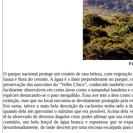
Fi
O parque nacional protege um cenário de rara beleza, com vegetação d
fauna e flora do cerrado. A água é o fator preponderante no parque,
preservação das nascentes do “Velho Chico”, conhecido também como
facilmente observáveis em certas áreas como o tamanduá bandeira e o 
espécies destacando-se o pato mergulhão. Essa ave tem a área como 
extinção, mas que no local encontra-se devidamente protegido pela ex
Em suma, talvez a mais bela descrição da cachoeira tenha sido a do 
quando dela me aproximei o máximo que era possível. Acima dela vê-
tê-la observado de diversos ângulos creio poder afirmar que sua
exte
contrário, um belo lençol de água branca e espumosa que se exp
desordenadamente, de onde descem por uma encosta escarpada para fo