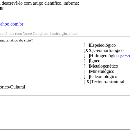
crevê-lo com artigo científico, informe
:
008
ahoo.com.br
mportância com Nome Completo, Instituição, e-mail
:
acterístico do sítio)
[ ]Espeleológico
[
XX
]Geomorfológico
[ ]Hidrogeológico
(somen
[ ]Ígneo
[ ]Metalogenético
[ ]Mineralógico
[ ]Paleontológico
[
X
]Tectono-estrutural
tórico/Cultural