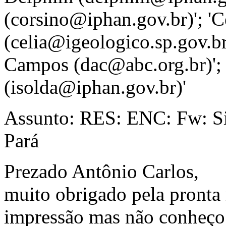
(corsino@iphan.gov.br)'; '
(celia@igeologico.sp.gov.br
Campos (dac@abc.org.br)'; 
(isolda@iphan.gov.br)'
Assunto: RES: ENC: Fw: Sit
Pará
Prezado Antônio Carlos,
muito obrigado pela pronta
impressão mas não conheço a