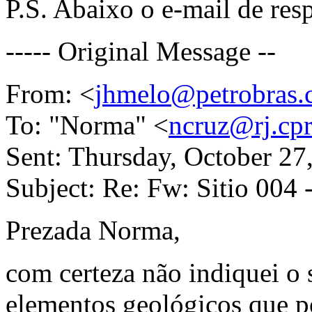
P.S. Abaixo o e-mail de res
----- Original Message --
From: <
jhmelo@petrobras.
To: "Norma" <
ncruz@rj.cp
Sent: Thursday, October 2
Subject: Re: Fw: Sitio 004 
Prezada Norma,
com certeza não indiquei o 
elementos geológicos que p