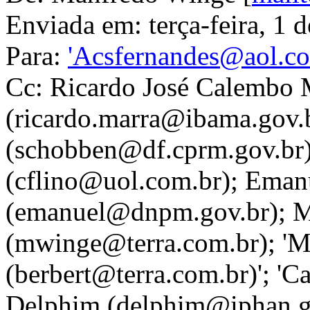
Enviada em: terça-feira, 1
Para:
'Acsfernandes@aol.c
Cc: Ricardo José Calembo 
(ricardo.marra@ibama.gov.
(schobben@df.cprm.gov.br);
(cflino@uol.com.br); Emanu
(emanuel@dnpm.gov.br); 
(mwinge@terra.com.br); 'M
(berbert@terra.com.br)'; '
Delphim (delphim@iphan.gov