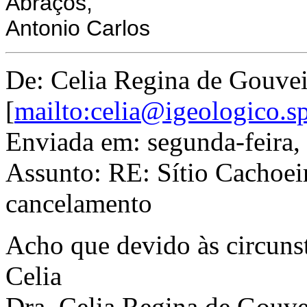
Abraços,
Antonio Carlos
De: Celia Regina de Gouve
[
mailto:celia@igeologico.s
Enviada em: segunda-feira
Assunto: RE: Sítio Cachoeir
cancelamento
Acho que devido às circunst
Celia
Dra. Celia Regina de Gouv