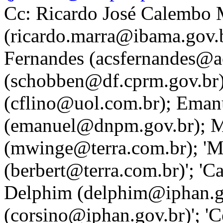
Cc: Ricardo José Calembo 
(ricardo.marra@ibama.gov.b
Fernandes (acsfernandes@a
(schobben@df.cprm.gov.br);
(cflino@uol.com.br); Emanu
(emanuel@dnpm.gov.br); 
(mwinge@terra.com.br); 'M
(berbert@terra.com.br)'; '
Delphim (delphim@iphan.gov
(corsino@iphan.gov.br)'; '