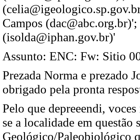
(celia@igeologico.sp.gov.br
Campos (dac@abc.org.br)'; 
(isolda@iphan.gov.br)'
Assunto: ENC: Fw: Sitio 004
Prezada Norma e prezado J
obrigado pela pronta respos
Pelo que depreeendi, voces
se a localidade em questão 
Geológico/Paleobiológico q