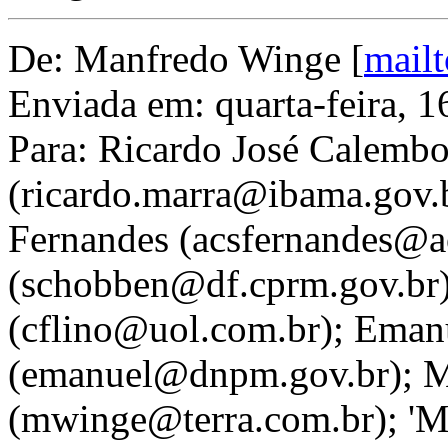
De: Manfredo Winge [
mail
Enviada em: quarta-feira, 
Para: Ricardo José Calemb
(ricardo.marra@ibama.gov.b
Fernandes (acsfernandes@a
(schobben@df.cprm.gov.br);
(cflino@uol.com.br); Emanu
(emanuel@dnpm.gov.br); 
(mwinge@terra.com.br); 'M