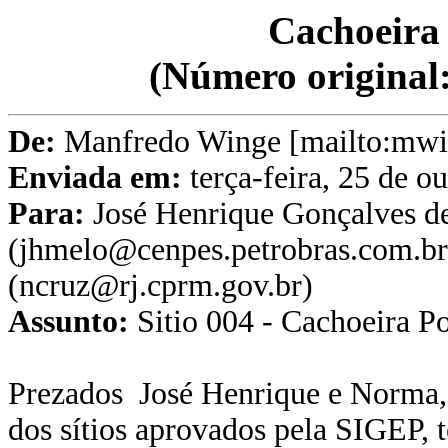
Cachoeira 
(Número original
De:
Manfredo Winge [mailto:mwi
Enviada em:
terça-feira, 25 de o
Para:
José Henrique Gonçalves d
(jhmelo@cenpes.petrobras.com.br
(ncruz@rj.cprm.gov.br)
Assunto:
Sitio 004 - Cachoeira Po
Prezados
José Henrique e Norma
,
dos sítios aprovados pela SIGEP, 