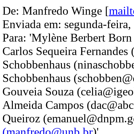
De: Manfredo Winge [
mail
Enviada em: segunda-feira,
Para: 'Mylène Berbert Born
Carlos Sequeira Fernandes 
Schobbenhaus (ninaschobb
Schobbenhaus (schobben@df
Gouveia Souza (celia@igeol
Almeida Campos (dac@abc.o
Queiroz (emanuel@dnpm.go
(manfredo@unb.br
)'