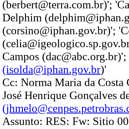
(berbert@terra.com.br)'; '
Delphim (delphim@iphan.gov
(corsino@iphan.gov.br)'; '
(celia@igeologico.sp.gov.br
Campos (dac@abc.org.br)'; 
(isolda@iphan.gov.br
)'
Cc: Norma Maria da Costa 
José Henrique Gonçalves d
(jhmelo@cenpes.petrobras.
Assunto: RES: Fw: Sitio 004