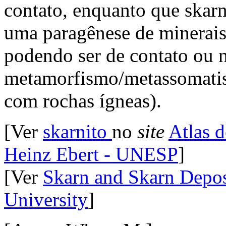
contato, enquanto que skarni
uma paragênese de minerais c
podendo ser de contato ou n
metamorfismo/metassomatis
com rochas ígneas).
[Ver
skarnito
no
site
Atlas 
Heinz Ebert - UNESP
]
[Ver
Skarn and Skarn Depos
University
]