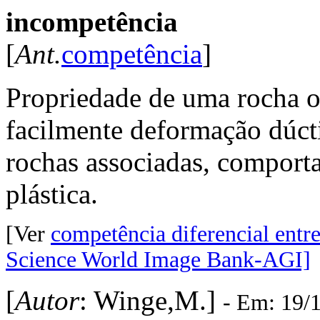
incompetência
[
Ant.
competência
]
Propriedade de uma rocha o
facilmente deformação dúcti
rochas associadas, compor
plástica.
[Ver
competência diferencial entr
Science World Image Bank-AGI]
[
Autor
: Winge,M.]
- Em: 19/