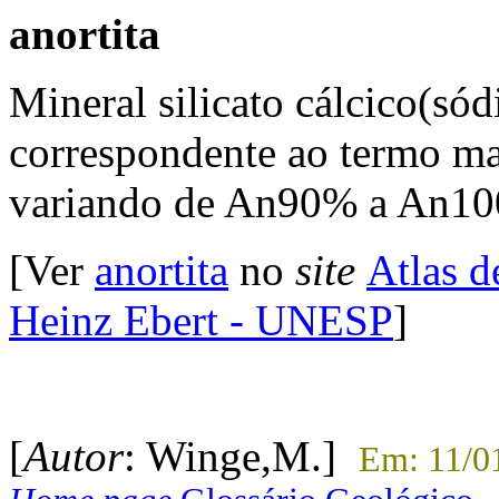
anortita
Mineral silicato cálcico(só
correspondente ao termo mai
variando de An90% a An1
[Ver
anortita
no
site
Atlas d
Heinz Ebert - UNESP
]
[
Autor
: Winge,M.]
Em: 11/0